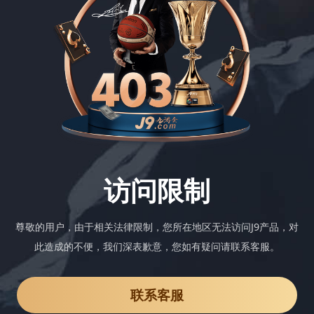
访问限制
尊敬的用户，由于相关法律限制，您所在地区无法访问J9产品，对
此造成的不便，我们深表歉意，您如有疑问请联系客服。
联系客服