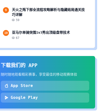
天火之殇下部全流程攻略解析与隐藏结局通关技
9
巧详解
59
亚马尔单骑突围1v3秀出顶级盘带技术
10
67
下载我们的 APP
随时随地观看精彩赛事，享受最佳的移动观赛体验
App Store
Google Play