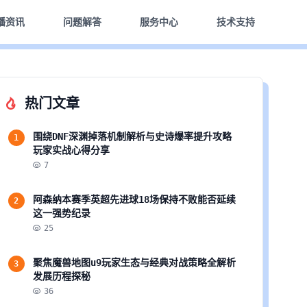
播资讯
问题解答
服务中心
技术支持
热门文章
围绕DNF深渊掉落机制解析与史诗爆率提升攻略
1
玩家实战心得分享
7
阿森纳本赛季英超先进球18场保持不败能否延续
2
这一强势纪录
25
聚焦魔兽地图u9玩家生态与经典对战策略全解析
3
发展历程探秘
36