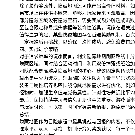
除了装备奖励外，隐藏地图还可能产出高价值材料，如
易市场上往往供不应求，能够为玩家带来可观收益。因
部分隐藏区域设有隐藏宝箱，需要完成额外解谜或击败
至包含限定称号或头像框等装饰性道具。玩家在通关过
值得注意的是，某些隐藏地图存在首通奖励机制。首次
一定标准后再挑战，以确保一次性成功，避免浪费首通
四、实战进阶策略
对于追求效率的玩家而言，制定隐藏地图刷图路线十分
隐藏区域。同时结合活动时间，利用双倍掉落或经验加
团队配合是高难度隐藏地图的核心。建议固定队伍长期
输出集中火力爆发，辅助随时关注队友血量与异常状态
装备与属性培养也应围绕隐藏地图需求进行优化。例如
怪物时，加强生命值与减伤属性。针对性培养远比平均
最后，保持持续学习与信息更新也至关重要。游戏版本
与玩家讨论，可以第一时间掌握最新情报，避免走弯路
总结：
隐藏地图作为冒险旅程中最具挑战与回报的内容，不仅
理水平。从入口寻找、机制研究到奖励获取，每一个环