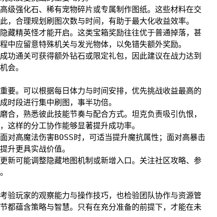
高级强化石、稀有宠物碎片或专属制作图纸。这些材料在交
此，合理规划刷图次数与时间，有助于最大化收益效率。
隐藏精英怪才能开启。这类宝箱奖励往往优于普通掉落，甚
程中应留意特殊机关与发光物体，以免错失额外奖励。
成功通关可获得额外钻石或限定礼包，因此建议在战力达到
机会。
重要。可以根据每日体力与时间安排，优先挑战收益最高的
成时段进行集中刷图，事半功倍。
磨合，熟悉彼此技能节奏与配合方式。坦克负责吸引仇恨，
，这样的分工协作能够显著提升成功率。
面对高魔法伤害BOSS时，可适当提升魔抗属性；面对高暴击
提升更具实战价值。
更新可能调整隐藏地图机制或新增入口。关注社区攻略、参
。
考验玩家的观察能力与操作技巧，也检验团队协作与资源管
节都蕴含策略与智慧。只有在充分准备的前提下，才能在未