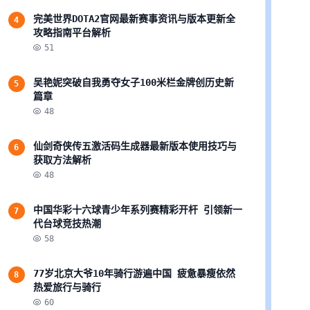
完美世界DOTA2官网最新赛事资讯与版本更新全
4
攻略指南平台解析
51
吴艳妮突破自我勇夺女子100米栏金牌创历史新
5
篇章
48
仙剑奇侠传五激活码生成器最新版本使用技巧与
6
获取方法解析
48
中国华彩十六球青少年系列赛精彩开杆 引领新一
7
代台球竞技热潮
58
77岁北京大爷10年骑行游遍中国 疲惫暴瘦依然
8
热爱旅行与骑行
60