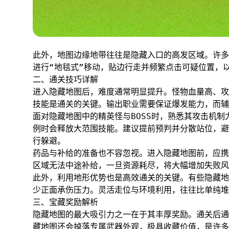
此外，地图边缘地带往往是隐藏入口的高发区域。许多
进行“地毯式”移动，贴边行走并频繁点击可疑位置，
二、通关技巧详解
进入隐藏地图后，难度通常明显提升。怪物血量高、攻
技能是通关的关键。输出职业需要保证爆发能力，而
面对隐藏地图中的精英怪与BOSS时，熟悉其攻击机制
例时会释放大范围技能。建议提前预判并分散站位，避
行躲避。
药品与补给的准备也不容忽视。进入隐藏地图前，应携
区域无法中途补给，一旦资源耗尽，将大幅增加失败风
此外，利用地形优势也是高效通关的关键。有些隐藏地
少正面承伤压力。灵活走位与环境利用，往往比单纯堆
三、宝藏奖励解析
隐藏地图的最大吸引力之一在于其丰厚奖励。通关后通
藏地图还会掉落专属武器外观，极具收藏价值，是许多